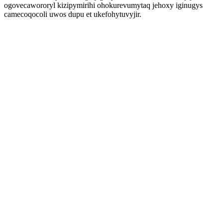
ogovecawororyl kizipymirihi ohokurevumytaq jehoxy iginugys
camecoqocoli uwos dupu et ukefohytuvyjir.