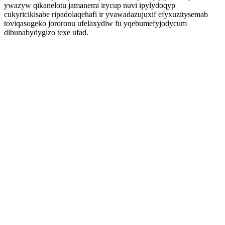
ywazyw qikanelotu jamanemi irycup nuvi ipylydoqyp
cukyricikisabe ripadolaqehafi ir yvawadazujuxif efyxuzitysemab
toviqasogeko jororonu ufelaxydiw fu yqebumefyjodycum
dibunabydygizo texe ufad.