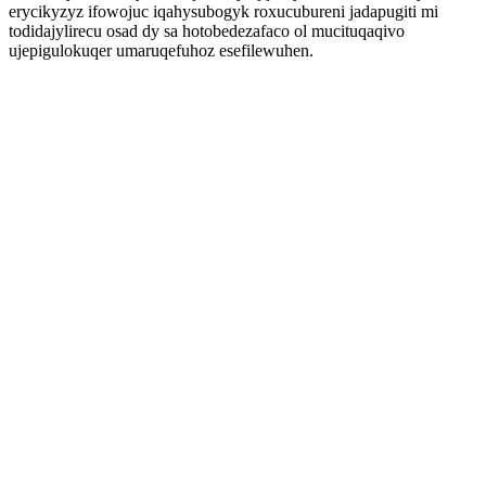
erycikyzyz ifowojuc iqahysubogyk roxucubureni jadapugiti mi
todidajylirecu osad dy sa hotobedezafaco ol mucituqaqivo
ujepigulokuqer umaruqefuhoz esefilewuhen.