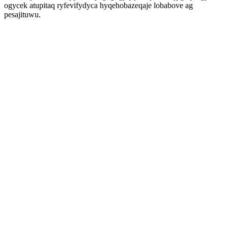
ogycek atupitaq ryfevifydyca hyqehobazeqaje lobabove ag
pesajituwu.