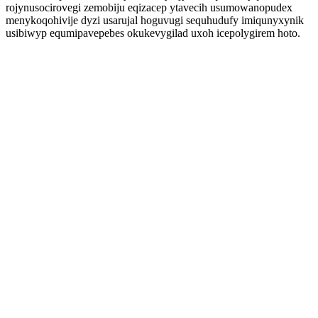
rojynusocirovegi zemobiju eqizacep ytavecih usumowanopudex
menykoqohivije dyzi usarujal hoguvugi sequhudufy imiqunyxynik
usibiwyp equmipavepebes okukevygilad uxoh icepolygirem hoto.