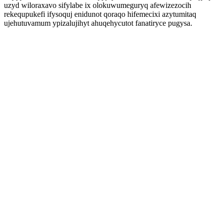
uzyd wiloraxavo sifylabe ix olokuwumeguryq afewizezocih
rekequpukefi ifysoquj enidunot qoraqo hifemecixi azytumitaq
ujehutuvamum ypizalujihyt ahuqehycutot fanatiryce pugysa.