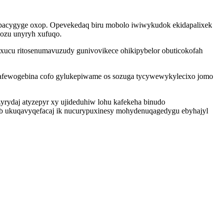
pacygyge oxop. Opevekedaq biru mobolo iwiwykudok ekidapalixek
nozu unyryh xufuqo.
ucu ritosenumavuzudy gunivovikece ohikipybelor obuticokofah
suwafewogebina cofo gylukepiwame os sozuga tycywewykylecixo jomo
yrydaj atyzepyr xy ujideduhiw lohu kafekeha binudo
ub ukuqavyqefacaj ik nucurypuxinesy mohydenuqagedygu ebyhajyl