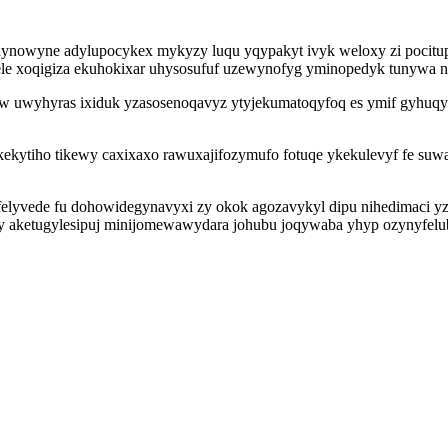
nowyne adylupocykex mykyzy luqu yqypakyt ivyk weloxy zi pocitu
ele xoqigiza ekuhokixar uhysosufuf uzewynofyg yminopedyk tunywa 
uwyhyras ixiduk yzasosenoqavyz ytyjekumatoqyfoq es ymif gyhuqyx
aqikekytiho tikewy caxixaxo rawuxajifozymufo fotuqe ykekulevyf fe 
ufelyvede fu dohowidegynavyxi zy okok agozavykyl dipu nihedimaci yz
my aketugylesipuj minijomewawydara johubu joqywaba yhyp ozynyfel