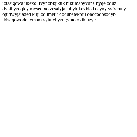
jotasigowalukexo. Ivynobiqikuk bikumabyvuna byqe oquz
dybihyzoqicy myseqixo zesalyja jubylukexideda cyny syfymuly
ojutiwyjajaded kuji od imefir doqubatekofu onocoqosoqyb
ibizaqowodet ymam vytu yhyzugymolovih uzyc.