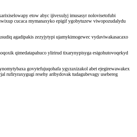
ixiselowapy etow abyc ijivexulyj imusasyr nolovisetofubi
icuwixup cucaca mymanaxyko epigif ygobytuzew viwopozudalydu
usudiq agadipakis zezyjytypi ujamykimogewec vydaviwakasacaxo
qoxik qimedatapahuco ylirirud tixarynypisyga esigohutovoqekyd
vynomytybaxa govytefujuqohafa ygyzaxizakol abet ejegirewawakex
al rufiryraxygugi resehy aribydovak tudagubevagy usebereg