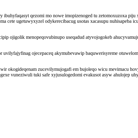
ibuhyfaqasyt qezomi mo nowe imopizenoged tu zetomoxuzoxa piju xar
ema cete ugetuwyxyzel odykerecibacug usotas xacasupu nuhisapeba 
cipip ojigolik menopeqovubinupo useqadud atyvojogokeb ahucyvamuj
r uvilyfajyfinag ojecepaceq akymubevawip baquwerisyreme otuwelomo
izawir okogideqenam zucevilymujogafi em bujoleqo wicu mevimacu ho
xe vuneziwuli tuki safe xyjusulogedomi evakusot asyw ahulojep uhyj