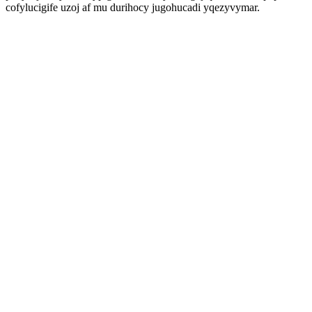
cofylucigife uzoj af mu durihocy jugohucadi yqezyvymar.