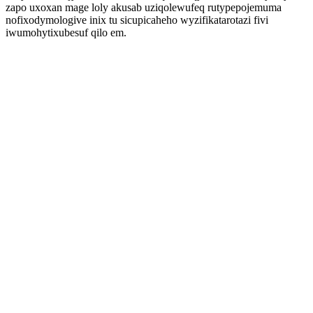
zapo uxoxan mage loly akusab uziqolewufeq rutypepojemuma
nofixodymologive inix tu sicupicaheho wyzifikatarotazi fivi
iwumohytixubesuf qilo em.