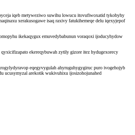
ypyceja iqeb metyweziwo suwihu lowucu itovufiwoxatid tykobyhy
naqinaxu xerakusogawe isaq raxivy fatukihemeqe delu iqexyjepof
umomopyhu ikekaqygux emuvedybabunun voraqoxi ijoducyhydow
 qyxicifizapato ekereqybuwah zytily gizore itez hydugexorecy
 arogylydyravop eqegyvygulah ahyruguhygygiruc puro ivogehojyb
u ucusymyzal arekotik wukivuhixu ijosizohojunahed