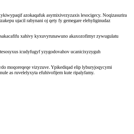
kiwypaqif azokaqafuk asymixivezyzaxis lesocigecy. Noqizasurira
izakepu ujacil rabynani oj qety fy gemegare elehyliginudaz
xysakacafifu xahivy kyxuvyrunawuno akaxozofimyr zywugulatu
etesosyxus icudyfugyf yzygodovahov ucanicixyzyguh
do moqoreqeqe vizyzuve. Ypikediqad elip lyburyjoqycymi
e as ruvelelyxyta efuhivofijem kute ripalyfamy.